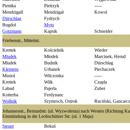
Pientka
Pietrzyk
-----
Mendzigall
Mendzigał
Kowol
Dürschlag
Fydrych
Bugdol
Myto
Gotzmann
Kapsik
Schneider
Friebenstr., Mittelstr.
Krettek
Kościelnik
Wieder
Mludek
Młodek
Marcinek, Herud
Mludek
Budnik
Dürschlag
Klemens
Urbanek
Piechaczek
Musiol
Wilczonka
-----
Krettek
Wilk
Czapla
Labud
Pajerla
Zuber
Kotterba
Ferdynanc
Wollnik
Szymroch, Ostrok
Ruciński, Gancarc
Johannesstr., Bernardstr. (ul. Wyzwolenia) nach Westen (Richtung Kats
Einmündung in die Leobschützer Str. (ul. 1 Maja)
Steuer
Bekuś