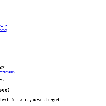
rwitz
otnej
2021
Impressum
zek
 see?
ow to follow us, you won't regret it...