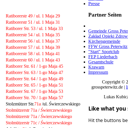
Presse
Partner Seiten
Ratiborerstr 49 / ul. 1 Maja 29
Ratiborerstr 51 / ul. 1 Maja 31
Ratiborer Str. 53 / ul. 1 Maja 33
Gemeinde Gross Pete
Ratiborerstr 54 / ul. 1 Maja 35
Zakład Opieki Zdrow
Ratiborerstr 56 / ul. 1 Maja 37
Kirchengemeinde
FFW Gross Peterwitz
Ratiborerstr 57 / ul. 1 Maja 39
"Start" Sportclub
Ratiborerstr 58 / ul. 1 Maja 41
FEP Liederbach
Ratiborerstr 60 / ul. 1 Maja 43
Gesamtschule
Ratiborer Str. 61 / 1-go Maja 45
Krawarn
Impressum
Ratiborer Str. 63 / 1-go Maja 47
Ratiborer Str. 64 / 1-go Maja 49
Copyright © 
Ratiborer Str. 65 / 1-go Maja 51
grosspeterwitz.de |
Ratiborer Str. 67 / 1-go Maja 53
Lukas Kubic
Ratiborer Str. 70 / 1-go Maja 57
Stolzmützer Str.
71a
/ul.
Ś
wierczewskiego
Like what you
Stolmützerstr 71a /
Ś
wierczewskiego
Stolmützerstr 71a /
Ś
wierczewskiego
Hit the buttons bel
Stolmützerstr 71c /
Ś
wierczewskiego