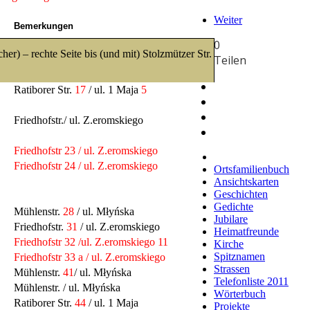
Weiter
Bemerkungen
0
r) – rechte Seite bis (und mit) Stolzmützer Str.
Teilen
Ratiborer Str.
17
/ ul. 1 Maja
5
Friedhofstr./ ul. Z.eromskiego
Friedhofstr 23 / ul. Z.eromskiego
Friedhofstr 24 / ul. Z.eromskiego
Ortsfamilienbuch
Ansichtskarten
Geschichten
Gedichte
Mühlenstr.
28
/ ul. Młyńska
Jubilare
Friedhofstr.
31
/ ul. Z.eromskiego
Heimatfreunde
Friedhofstr 32
/ul. Z.eromskiego 11
Kirche
Spitznamen
Friedhofstr 33 a / ul. Z.eromskiego
Strassen
Mühlenstr.
41
/ ul. Młyńska
Telefonliste 2011
Mühlenstr. / ul. Młyńska
Wörterbuch
Ratiborer Str.
44
/ ul. 1 Maja
Projekte