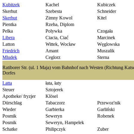
Kubitzek
Kachel
Kubiczek
Skerhut
Szebesta
Schneider
Skerhut
Zimny Kowol
Kitel
Pientka
Rzeha, Diplom
Pelka
Polywka
Czogała
Libera
Ciacia, Ciać
Marcinek
Latton
Wittek, Wocław
Węglowska
Friedrich
Amant
Muszalik
Mludek
Ceglorz
Sterna
Ratiborer Str. (ul. 1 Maja) vom Bahnhof nach Westen (Richtung Katsc
Dorfes
Latta
łata, łaty
Steuer
Sztojerek
Apotheke/ fryzjer
Klösel
Dürschlag
Tabaczorz
Przewoz'nik
Wieder
Garbierka
Garliński
Posmik
Seweryn
Robenek
Posmik
Seweryn, Hampelek
Schatke
Philipczyk
Zuber