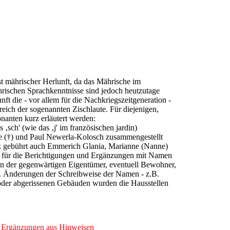
st mährischer Herlunft, da das Mährische im
ischen Sprachkenntnisse sind jedoch heutzutage
 die - vor allem für die Nachkriegszeitgeneration -
eich der sogenannten Zischlaute. Für diejenigen,
onanten kurz erläutert werden:
s ‚sch' (wie das ‚j' im französischen jardin)
use (†) und Paul Newerla-Kolosch zusammengestellt
k gebührt auch Emmerich Glania, Marianne (Nanne)
für die Berichtigungen und Ergänzungen mit Namen
en der gegenwärtigen Eigentümer, eventuell Bewohner,
. Änderungen der Schreibweise der Namen - z.B.
 oder abgerissenen Gebäuden wurden die Hausstellen
 Ergänzungen aus Hinweisen