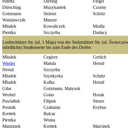
Paletta
Diering
Flegel
Dürschlag
Muzykantek
Czorny
Gotzmann
Stolorz
Scholz
Watzlawczik
Masorz
Mludek
Kowaliczek
Modla
Pientka
Szczyrba
Dudacy
Leobschützer Str. (ul. 1 Maja) von der Stolzmützer Str. (ul.
Ś
wierczew
(nördliche) Straßenseite bis zum Ende des Dorfes
Mludek
Ceglorz
Gerlich
Wieder
Matula
Herud
Herud
Szczyrba
Mludek
Szynkyrka
Schütz
Mludek
Kafka
Herud
Gilar
Gotzmann, Matysok
Wrobel
Golas
Horak
Pawlaßek
Filipek
Steuer
Posmik
Czabania
Krybus
Krettek
Balcar
Pientka
Wrana
Martzinek
Krettek
Marcinek