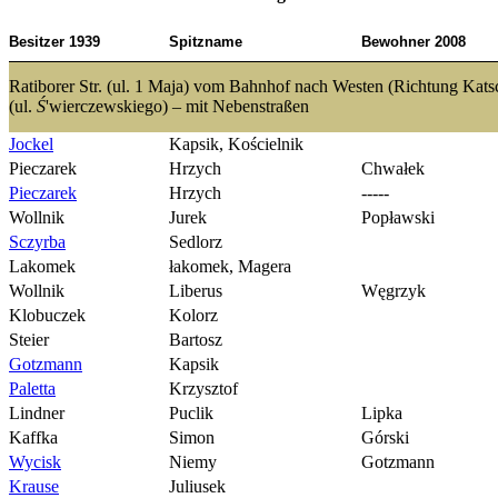
Besitzer 1939
Spitzname
Bewohner 2008
Ratiborer Str. (ul. 1 Maja) vom Bahnhof nach Westen (Richtung Katsche
(ul.
Ś
'wierczewskiego) – mit Nebenstraßen
Jockel
Kapsik, Kościelnik
Pieczarek
Hrzych
Chwałek
Pieczarek
Hrzych
-----
Wollnik
Jurek
Popławski
Sczyrba
Sedlorz
Lakomek
łakomek, Magera
Wollnik
Liberus
Węgrzyk
Klobuczek
Kolorz
Steier
Bartosz
Gotzmann
Kapsik
Paletta
Krzysztof
Lindner
Puclik
Lipka
Kaffka
Simon
Górski
Wycisk
Niemy
Gotzmann
Krause
Juliusek