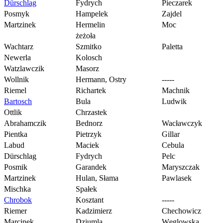
Dürschlag
Fydrych
Pieczarek
Posmyk
Hampelek
Zajdel
Martzinek
Hermelin
Moc
żeżoła
Wachtarz
Szmitko
Paletta
Newerla
Kolosch
Watzlawczik
Masorz
Wollnik
Hermann, Ostry
-----
Riemel
Richartek
Machnik
Bartosch
Bula
Ludwik
Ottlik
Chrzastek
Abrahamczik
Bednorz
Wacławczyk
Pientka
Pietrzyk
Gillar
Labud
Maciek
Cebula
Dürschlag
Fydrych
Pelc
Posmik
Garandek
Maryszczak
Martzinek
Hulan, Słama
Pawlasek
Mischka
Spałek
Chrobok
Kosztant
-----
Riemer
Kadzimierz
Chechowicz
Marcinek
Dziumla
Węglowska