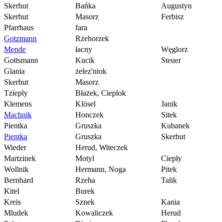
Skerhut
Bańka
Augustyn
Skerhut
Masorz
Ferbisz
Pfarrhaus
fara
Gotzmann
Rzehorzek
Mende
łacny
Węglorz
Gottsmann
Kucik
Steuer
Glania
żelez'niok
Skerhut
Masorz
Tzieply
Błażek, Cieplok
Klemens
Klösel
Janik
Machnik
Honczek
Sitek
Pientka
Gruszka
Kubanek
Pientka
Gruszka
Skerhut
Wieder
Herud, Witeczek
Martzinek
Motyl
Ciepły
Wollnik
Hermann, Noga
Pitek
Bernhard
Rzeha
Talik
Kitel
Burek
Kreis
Sznek
Kania
Mludek
Kowaliczek
Herud