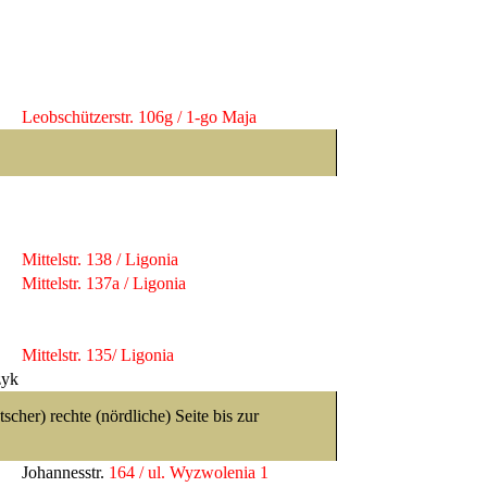
Leobschützerstr. 106g / 1-go Maja
Mittelstr
. 138 / Ligonia
Mittelstr
. 137a / Ligonia
Mittelstr. 135/ Ligonia
zyk
cher) rechte (nördliche) Seite bis zur
Johannesstr
.
164 / ul. Wyzwolenia 1