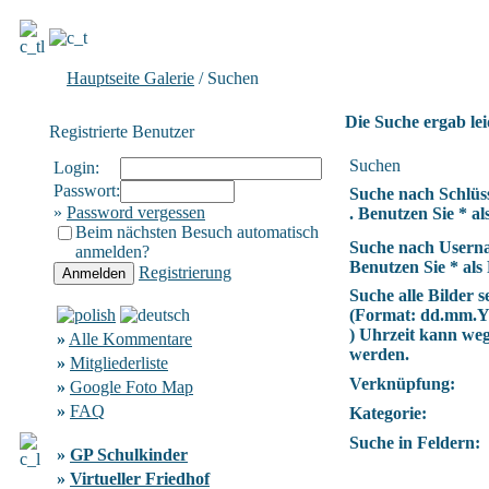
Hauptseite Galerie
/ Suchen
Die Suche ergab lei
Registrierte Benutzer
Suchen
Login:
Passwort:
Suche nach Schlüs
»
Password vergessen
. Benutzen Sie * als
Beim nächsten Besuch automatisch
Suche nach Usern
anmelden?
Benutzen Sie * als 
Registrierung
Suche alle Bilder se
(Format:
dd.mm.
) Uhrzeit kann we
»
Alle Kommentare
werden.
»
Mitgliederliste
Verknüpfung:
»
Google Foto Map
»
FAQ
Kategorie:
Suche in Feldern:
»
GP Schulkinder
»
Virtueller Friedhof