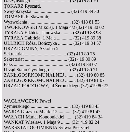
Daszyńskiego ................................ (32) 418 80 70
TOKARZ Ryszard,
Świętokrzyska ................................ (32) 419 89 30
TOMASIUK Sławomir,
Wyzwolenia .................................... (32) 418 81 53
TWORKOWSKI Mikołaj, 1 Maja 4/2 (32) 419 80 02
TYRAŁA Elżbieta, Janowska ......... (32) 419 88 98
TYRAŁA Gabriela, 1 Maja ............. (32) 419 89 38
ULLRICH Róża, Bończyka ............ (32) 419 84 57
URZĄD GMINY, Szkolna 5
Sekretariat ................................... (32) 419 80 75
Sekretariat .................................... (32) 419 80 89
Faks .............................................. (32) 419 84 07
Urząd Stanu Cywilnego ................ (32) 419 80 71
ZAKŁ.GOSP.KOMUNALNEJ ......... (32) 419 80 85
ZAKŁ.GOSP.KOMUNALNEJ ......... (32) 419 81 07
URZĄD POCZTOWY, ul.Żeromskiego (32) 419 80 72
WACŁAWCZYK Paweł
Żymierskiego .................................. (32) 419 88 43
WAJDA Grażyna. Miarki 12 ........... (32) 419 81 47
WAŁACH Maria, Konopnickiej ....... (32) 419 84 34
WANKAT Wiesław, 1 Maja 9 ........ (32) 419 82 24
WARSZTAT OGUMIENIA Sylwia Pieczarel