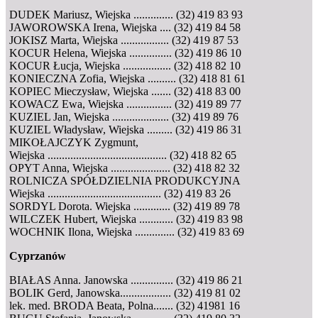
DUDEK Mariusz, Wiejska .............. (32) 419 83 93
JAWOROWSKA Irena, Wiejska .... (32) 419 84 58
JOKISZ Marta, Wiejska ................. (32) 419 87 53
KOCUR Helena, Wiejska ............... (32) 419 86 10
KOCUR Łucja, Wiejska ................. (32) 418 82 10
KONIECZNA Zofia, Wiejska .......... (32) 418 81 61
KOPIEC Mieczysław, Wiejska ....... (32) 418 83 00
KOWACZ Ewa, Wiejska ................ (32) 419 89 77
KUZIEL Jan, Wiejska .................... (32) 419 89 76
KUZIEL Władysław, Wiejska ......... (32) 419 86 31
MIKOŁAJCZYK Zygmunt,
Wiejska .......................................... (32) 418 82 65
OPYT Anna, Wiejska ..................... (32) 418 82 32
ROLNICZA SPÓŁDZIELNIA PRODUKCYJNA
Wiejska ........................................ (32) 419 83 26
SORDYL Dorota. Wiejska ............. (32) 419 89 78
WILCZEK Hubert, Wiejska ............ (32) 419 83 98
WOCHNIK Ilona, Wiejska .............. (32) 419 83 69
Cyprzanów
BIAŁAS Anna. Janowska ............... (32) 419 86 21
BOLIK Gerd, Janowska.................. (32) 419 81 02
lek. med. BRODA Beata, Polna....... (32) 41981 16