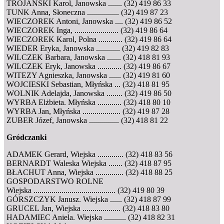
TROJAŃSKI Karol, Janowska ....... (32) 419 86 33
TUNK Anna, Słoneczna ................ (32) 419 87 23
WIECZOREK Antoni, Janowska .... (32) 419 86 52
WIECZOREK Inga, ...................... (32) 419 86 64
WIECZOREK Karol, Polna ............ (32) 419 86 64
WIEDER Eryka, Janowska ............ (32) 419 82 83
WILCZEK Barbara, Janowska ....... (32) 418 81 93
WILCZEK Eryk, Janowska ............ (32) 419 86 67
WITEZY Agnieszka, Janowska ...... (32) 419 81 60
WOJCIESKI Sebastian, Młyńska ... (32) 418 81 95
WOLNIK Adelajda, Janowska ........ (32) 419 86 50
WYRBA Elżbieta. Młyńska ............ (32) 418 80 10
WYRBA Jan, Młyńska ................... (32) 419 87 28
ZUBER Józef, Janowska ............... (32) 418 81 22
Gródczanki
ADAMEK Gerard, Wiejska ............. (32) 418 83 56
BERNARDT Waleska Wiejska ....... (32) 418 87 95
BŁACHUT Anna, Wiejska .............. (32) 418 88 25
GOSPODARSTWO ROLNE
Wiejska ......................................... (32) 419 80 39
GÓRSZCZYK Janusz. Wiejska ...... (32) 418 87 99
GRUCEL Jan, Wiejska ................... (32) 418 83 80
HADAMIEC Aniela. Wiejska ........... (32) 418 82 31