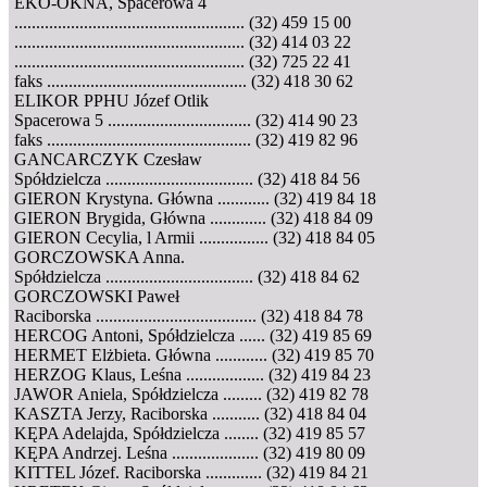
EKO-OKNA, Spacerowa 4
..................................................... (32) 459 15 00
..................................................... (32) 414 03 22
..................................................... (32) 725 22 41
faks .............................................. (32) 418 30 62
ELIKOR PPHU Józef Otlik
Spacerowa 5 ................................. (32) 414 90 23
faks ............................................... (32) 419 82 96
GANCARCZYK Czesław
Spółdzielcza .................................. (32) 418 84 56
GIERON Krystyna. Główna ............ (32) 419 84 18
GIERON Brygida, Główna ............. (32) 418 84 09
GIERON Cecylia, l Armii ................ (32) 418 84 05
GORCZOWSKA Anna.
Spółdzielcza .................................. (32) 418 84 62
GORCZOWSKI Paweł
Raciborska ..................................... (32) 418 84 78
HERCOG Antoni, Spółdzielcza ...... (32) 419 85 69
HERMET Elżbieta. Główna ............ (32) 419 85 70
HERZOG Klaus, Leśna .................. (32) 419 84 23
JAWOR Aniela, Spółdzielcza ......... (32) 419 82 78
KASZTA Jerzy, Raciborska ........... (32) 418 84 04
KĘPA Adelajda, Spółdzielcza ........ (32) 419 85 57
KĘPA Andrzej. Leśna .................... (32) 419 80 09
KITTEL Józef. Raciborska ............. (32) 419 84 21