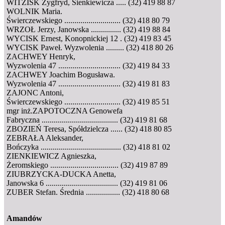
WITZISK Zygfryd, Sienkiewicza ..... (32) 419 88 87
WOLNIK Maria.
Świerczewskiego ............................ (32) 418 80 79
WRZOŁ Jerzy, Janowska ............... (32) 419 88 84
WYCISK Ernest, Konopnickiej 12 . (32) 419 83 45
WYCISK Paweł. Wyzwolenia ......... (32) 418 80 26
ZACHWEY Henryk,
Wyzwolenia 47 ............................... (32) 419 84 33
ZACHWEY Joachim Bogusława.
Wyzwolenia 47 ............................... (32) 419 81 83
ZAJONC Antoni,
Świerczewskiego ............................ (32) 419 85 51
mgr inż.ZAPOTOCZNA Genowefa
Fabryczna ...................................... (32) 419 81 68
ZBOZIEŃ Teresa, Spółdzielcza ...... (32) 418 80 85
ZEBRAŁA Aleksander,
Bończyka ........................................ (32) 418 81 02
ZIENKIEWICZ Agnieszka,
Żeromskiego .................................. (32) 419 87 89
ZIUBRZYCKA-DUCKA Anetta,
Janowska 6 .................................... (32) 419 81 06
ZUBER Stefan. Średnia ................. (32) 418 80 68
Amandów