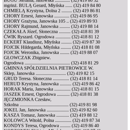
BUGU Stefania, Janowska ............. (32) 419 80 32
mgrinż. BULĄ Gerard, Młyńska ...... (32) 419 84 80
CHMIELĄ Krystyna, Dolna 2 ......... (32) 419 86 81
CHORY Ernest, Janowska ............. (32) 419 86 95
CHORY Grażyna, Janowska 105 .. (32) 419 89 93
CHORY Rajmund, Janowska ......... (32) 419 88 14
CZEKAŁA Józef, Słoneczna .......... (32) 418 81 39
ĆWIK Ryszard. Ogrodowa ............. (32) 418 81 12
ECKERT Klaudiusz, Młyńska ......... (32) 419 87 30
FOJCIK Hildegarda, Młyńska ......... (32) 418 81 08
FOJCIK Weronika, Janowska ........ (32) 419 88 07
GŁOWCZAK Zbigniew.
Ogrodowa ....................................... (32) 418 81 29
GMINNA SPÓŁDZIELNIA PIETROWICE W.
Sklep, Janowska .......................... (32) 419 82 15
GRUD Teresa. Słoneczna .............. (32) 418 81 14
HERUD Krystyna, Janowska .......... (32) 419 86 42
HORAK Maria, Janowska .............. (32) 418 81 15
JASZEK Ernest, Ogrodowa ........... (32) 418 81 38
JĘCZMIONKA Czesław,
Szkolna .......................................... (32) 419 81 98
JOKEL Jan, Janowska ................... (32) 419 82 60
KASZA Tomasz, Janowska ........... (32) 419 88 12
KOLOWCA Witold, Polna .............. (32) 419 87 34
KONDYS Teresa, Ogrodowa ......... (32) 419 86 40