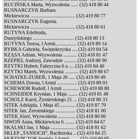
RUCIŃSKA Marta, Wyzwolenia ...... (32) 418 80 44
RUSNARCZYK Barbara
Mickiewicza .................................... (32) 419 80 77
RUSNARCZYK Eugenia.
Mickiewicza .................................... (32) 418 80 61
RUTYNA Edeltruda,
Daszyńskiego ................................. (32) 418 80 13
RUTYNA Teresa, l Armii................. (32) 419 89 14
RYBKA Gabriela, Świętokrzyska .... (32) 419 84 54
RZĄSA Adrian, Wyzwolenia ........... (32) 418 81 47
RZEPIEL Andrzej, Zawodzie .......... (32) 419 88 90
RZYTKI Hubert, Fabryczna 6 a .... (32) 419 84 40
RZYTKI Marek, Wyzwolenia ........... (32) 419 88 67
SCHATKE-ZUBER, 1 Maja 26 ..... (32) 419 80 49
SCHEMA Dorota, l Armii ................ (32) 419 89 03
SCHEWIOR Rudolf, l Armii ............. (32) 419 88 80
SCHNEIDER Krystian, 1 Maja ........ (32) 419 81 48
SCHOLZ Karol, Żymierskiego 21 ... (32) 418 80 33
SITEK Adelajda, 1 Maja 45 ............ (32) 419 87 79
SITEK Jan, Żeromskiego ................ (32) 418 81 00
SITEK Józef, Wyzwolenia .............. (32) 418 80 06
SIWOŃ Anna, Mickiewicza 6 ........ (32) 419 84 67
SKALSKI Jan, 1 Maja .................... (32) 418 81 62
SKLEP „TANIOCH”, Raciborska .. (32) 419 84 25
SKRZYPCZOK Ingrida, l Armii ....... (32) 419 80 95