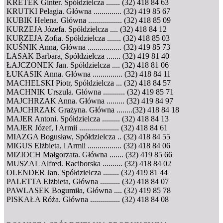
KRETEK Ginter. Spółdzielcza ....... (32) 418 84 63
KRUTKI Pelagia. Główna .............. (32) 419 85 67
KUBIK Helena. Główna ................. (32) 418 85 09
KURZEJA Józefa. Spółdzielcza .... (32) 418 84 12
KURZEJA Zofia. Spółdzielcza ....... (32) 418 85 03
KUŚNIK Anna, Główna ................. (32) 419 85 73
LASAK Barbara, Spółdzielcza ....... (32) 419 81 40
ŁAJCZONEK Jan. Spółdzielcza .... (32) 418 81 06
ŁUKASIK Anna. Główna ............... (32) 418 84 11
MACHELSKI Piotr, Spółdzielcza ... (32) 418 84 57
MACHNIK Urszula. Główna ........... (32) 419 85 71
MAJCHRZAK Anna. Główna ......... (32) 419 84 97
MAJCHRZAK Grażyna. Główna ........(32) 418 84 18
MAJER Antoni. Spółdzielcza ......... (32) 418 84 13
MAJER Józef, l Armii .................... (32) 418 84 61
MIAZGA Bogusław, Spółdzielcza .. (32) 418 84 55
MIGUS Elżbieta, l Armii ................. (32) 418 84 06
MIZIOCH Małgorzata. Główna ....... (32) 419 85 66
MUSZAL Alfred. Raciborska .......... (32) 418 84 02
OLENDER Jan. Spółdzielcza ........ (32) 419 81 44
PALETTA Elżbieta, Główna .......... (32) 418 84 07
PAWLASEK Bogumiła, Główna .... (32) 419 85 78
PISKAŁA Róża. Główna ............... (32) 418 84 08