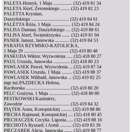
PALETA Henryk, 1 Maja ................ (32) 419 81 34
PALETA Józef, Żeromskiego ........ (32) 419 82 23
PALETTA Krystian,
Daszyńskiego ................................ (32) 419 84 61
PALETTA Róża, 1 Maja ................ (32) 419 84 24
PALISA Damian. Daszyńskiego .... (32) 419 88 61
PALISA Józef, Świętokrzyska ....... (32) 419 81 94
PANEK Janusz, Janowska ............ (32) 419 84 53
PARAFIA RZYMSKO-KATOLICKA,
1 Maja 29 ...................................... (32) 419 80 48
PASKUDA Wiktor, Wyzwolenia ..... (32) 418 80 27
PAUL Urszula, Janowska .............. (32) 418 80 23
PAWLASEK Paweł, Wyzwolenia ... (32) 419 87 54
PAWLASEK Urszula, 1 Maja ......... (32) 419 88 37
PAWLASEK Wilibald, Janowska ... (32) 419 82 25
mgr inż.PAZDECKA Helena,
Raciborska ..................................... (32) 419 80 20
PELC Grażyna, 1 Maja .................. (32) 418 80 80
PESTKOWSKI Kazimierz,
Zawodzie ....................................... (32) 419 84 32
PIĄTEK Anna, Konopnickiej ......... (32) 419 88 86
PIECHA Rajmund, Konopnickiej .... (32) 418 80 45
PIECHACZEK Cecylia. Ligonia...... (32) 419 88 16
PIECHOTA Ryszard, l Armii .......... (32) 419 83 39
PIECZAREK Alicja. Janowska ....... (32) 419 88 77