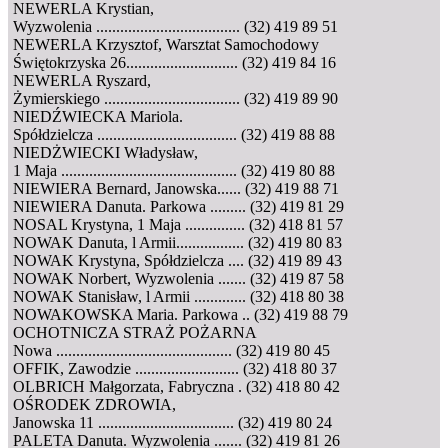
NEWERLA Krystian,
Wyzwolenia .................................... (32) 419 89 51
NEWERLA Krzysztof, Warsztat Samochodowy
Świętokrzyska 26............................ (32) 419 84 16
NEWERLA Ryszard,
Żymierskiego .................................. (32) 419 89 90
NIEDŹWIECKA Mariola.
Spółdzielcza ................................... (32) 419 88 88
NIEDŻWIECKI Władysław,
1 Maja ............................................ (32) 419 80 88
NIEWIERA Bernard, Janowska...... (32) 419 88 71
NIEWIERA Danuta. Parkowa ......... (32) 419 81 29
NOSAL Krystyna, 1 Maja ............... (32) 418 81 57
NOWAK Danuta, l Armii................. (32) 419 80 83
NOWAK Krystyna, Spółdzielcza .... (32) 419 89 43
NOWAK Norbert, Wyzwolenia ....... (32) 419 87 58
NOWAK Stanisław, l Armii ............. (32) 418 80 38
NOWAKOWSKA Maria. Parkowa .. (32) 419 88 79
OCHOTNICZA STRAŻ POŻARNA
Nowa ............................................ (32) 419 80 45
OFFIK, Zawodzie .......................... (32) 418 80 37
OLBRICH Małgorzata, Fabryczna . (32) 418 80 42
OŚRODEK ZDROWIA,
Janowska 11 .................................. (32) 419 80 24
PALETA Danuta. Wyzwolenia ....... (32) 419 81 26