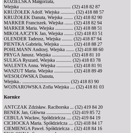
KOZIELSKA Małgorzata,
Wiejska ........................................... (32) 418 82 87
KRUŻOŁEK Adolf. Wiejska ............ (32) 418 88 57
KRUŻOŁEK Danuta, Wiejska ........ (32) 418 82 90
MARKER Franciszek. Wiejska ....... (32) 418 82 94
MARKER Maria. Wiejska ............... (32) 418 88 51
MIKOŁAJCZYK Jan, Wiejska ........ (32) 418 83 51
OLENDER Tadeusz, Wiejska ......... (32) 418 87 94
PIENTKA Gabriela, Wiejska ........... (32) 418 88 27
POHLMANN Andrzej. Wiejska ....... (32) 418 88 60
PRYGA Janusz. Wiejska ................ (32) 418 81 10
SULIGA Ryszard, Wiejska ............. (32) 418 83 78
WALENTA Anna. Wiejska .............. (32) 418 81 91
WASZUT Maria. Wiejska ................ (32) 418 89 49
WESOŁOWSKA Danuta,
Wiejska.. ........................................ (32) 418 83 90
WOJNAROWSKA Zofia Wiejska .... (32) 418 81 03
Kornice
ANTCZAK Zdzisław. Raciborska ... (32) 419 84 20
BENEK Jan, Główna ..................... (32) 419 85 72
CEBULA Wacław, Spółdzielcza .... (32) 419 84 19
CICHOCKA Maria. Spółdzielcza .... (32) 418 84 17
CIEMIENGA Paweł. Spółdzielcza .. (32) 418 84 16