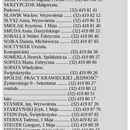
SKRZYPCZOK Małgorzata,
Parkowa ......................................... (32) 419 81 41
SŁAWIK Wacław. Wyzwolenia ....... (32) 419 82 12
SŁYSZ Anna, Wyzwolenia .............. (32) 419 86 32
SMOLAK Krystyna. 1 Maja ............ (32) 418 81 40
SMUDA Anna, Daszyńskiego ......... (32) 419 88 33
SOBALLA Walter. Fabryczna ........ (32) 418 80 40
SOJKA Danuta, Mickiewicza ......... (32) 419 87 85
SOŁTYSIAK Urszula,
Konopnickiej .................................. (32) 419 84 38
SOMERLA Henryk. Spółdzielcza ... (32) 419 89 37
SOPATA Maria. Fabryczna ........... (32) 419 89 06
SOPATA Władysław,
Świętokrzyska ................................ (32) 419 89 26
SPÓŁDZ. PRACY KRAWIECKIEJ „JEDNOŚĆ”
Żymierskiego 9 - Sekretariat ......... (32) 419 80 27
centrala .......................................... (32) 419 80 12
...................................................... (32) 419 80 51
faks ............................................... (32) 419 80 17
STANIEK Jan, Wyzwolenia ........... (32) 419 87 26
STARZYŃSKI Eryk, 1 Maja ........... (32) 419 87 76
STEIN Eryk, Świętokrzyska ........... (32) 419 87 81
STERNA Tadeusz, 1 Maja ............. (32) 419 82 41
STEUER Grzegorz, 1 Maja ............ (32) 419 89 39