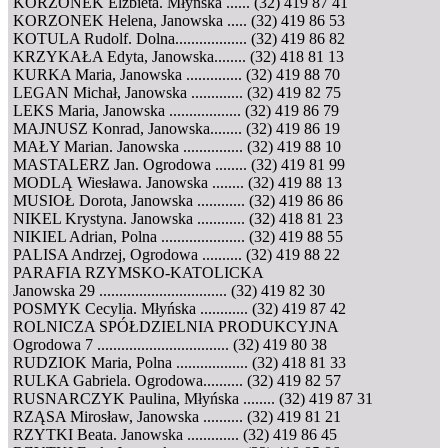
KORZONEK Elżbieta. Młyńska ...... (32) 419 87 41
KORZONEK Helena, Janowska ..... (32) 419 86 53
KOTULA Rudolf. Dolna.................. (32) 419 86 82
KRZYKAŁA Edyta, Janowska........ (32) 418 81 13
KURKA Maria, Janowska .............. (32) 419 88 70
LEGAN Michał, Janowska ............. (32) 419 82 75
LEKS Maria, Janowska .................. (32) 419 86 79
MAJNUSZ Konrad, Janowska........ (32) 419 86 19
MAŁY Marian. Janowska ............... (32) 419 88 10
MASTALERZ Jan. Ogrodowa ........ (32) 419 81 99
MODLĄ Wiesława. Janowska ........ (32) 419 88 13
MUSIOŁ Dorota, Janowska ............ (32) 419 86 86
NIKEL Krystyna. Janowska ............ (32) 418 81 23
NIKIEL Adrian, Polna ..................... (32) 419 88 55
PALISA Andrzej, Ogrodowa .......... (32) 419 88 22
PARAFIA RZYMSKO-KATOLICKA
Janowska 29 ................................ (32) 419 82 30
POSMYK Cecylia. Młyńska ............ (32) 419 87 42
ROLNICZA SPÓŁDZIELNIA PRODUKCYJNA
Ogrodowa 7 ................................. (32) 419 80 38
RUDZIOK Maria, Polna .................. (32) 418 81 33
RULKA Gabriela. Ogrodowa.......... (32) 419 82 57
RUSNARCZYK Paulina, Młyńska ........ (32) 419 87 31
RZĄSA Mirosław, Janowska .......... (32) 419 81 21
RZYTKI Beata. Janowska ............. (32) 419 86 45