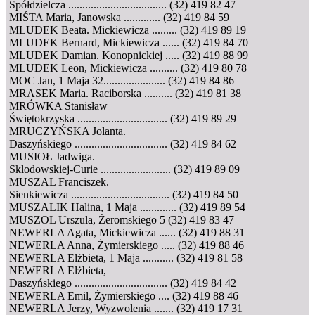
Spółdzielcza ................................... (32) 419 82 47
MIŚTA Maria, Janowska ............. (32) 419 84 59
MLUDEK Beata. Mickiewicza ......... (32) 419 89 19
MLUDEK Bernard, Mickiewicza ...... (32) 419 84 70
MLUDEK Damian. Konopnickiej ..... (32) 419 88 99
MLUDEK Leon, Mickiewicza .......... (32) 419 80 78
MOC Jan, 1 Maja 32...................... (32) 419 84 86
MRASEK Maria. Raciborska .......... (32) 419 81 38
MRÓWKA Stanisław
Świętokrzyska ................................ (32) 419 89 29
MRUCZYŃSKA Jolanta.
Daszyńskiego ................................. (32) 419 84 62
MUSIOŁ Jadwiga.
Sklodowskiej-Curie ......................... (32) 419 89 09
MUSZAL Franciszek.
Sienkiewicza ................................... (32) 419 84 50
MUSZALIK Halina, 1 Maja ............. (32) 419 89 54
MUSZOL Urszula, Żeromskiego 5 (32) 419 83 47
NEWERLA Agata, Mickiewicza ...... (32) 419 88 31
NEWERLA Anna, Żymierskiego ..... (32) 419 88 46
NEWERLA Elżbieta, 1 Maja ........... (32) 419 81 58
NEWERLA Elżbieta,
Daszyńskiego ................................. (32) 419 84 42
NEWERLA Emil, Żymierskiego .... (32) 419 88 46
NEWERLA Jerzy, Wyzwolenia ....... (32) 419 17 31