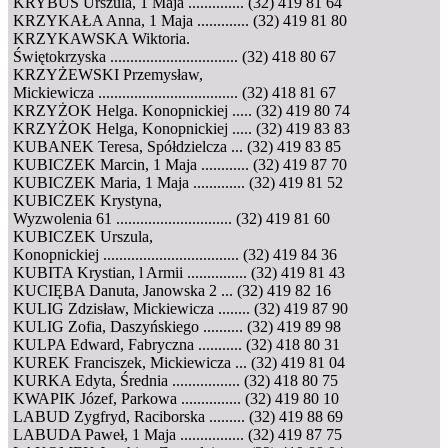
KRYBUS Urszula, 1 Maja .............. (32) 419 81 64
KRZYKAŁA Anna, 1 Maja ............. (32) 419 81 80
KRZYKAWSKA Wiktoria.
Świętokrzyska ................................ (32) 418 80 67
KRZYŻEWSKI Przemysław,
Mickiewicza ................................... (32) 418 81 67
KRZYŻOK Helga. Konopnickiej ..... (32) 419 80 74
KRZYŻOK Helga, Konopnickiej ..... (32) 419 83 83
KUBANEK Teresa, Spółdzielcza ... (32) 419 83 85
KUBICZEK Marcin, 1 Maja ............ (32) 419 87 70
KUBICZEK Maria, 1 Maja ............. (32) 419 81 52
KUBICZEK Krystyna,
Wyzwolenia 61 ............................. (32) 419 81 60
KUBICZEK Urszula,
Konopnickiej .................................. (32) 419 84 36
KUBITA Krystian, l Armii ............... (32) 419 81 43
KUCIĘBA Danuta, Janowska 2 ... (32) 419 82 16
KULIG Zdzisław, Mickiewicza ........ (32) 419 87 90
KULIG Zofia, Daszyńskiego .......... (32) 419 89 98
KULPA Edward, Fabryczna ........... (32) 418 80 31
KUREK Franciszek, Mickiewicza ... (32) 419 81 04
KURKA Edyta, Średnia ................. (32) 418 80 75
KWAPIK Józef, Parkowa ............... (32) 419 80 10
LABUD Zygfryd, Raciborska ......... (32) 419 88 69
LABUDA Paweł, 1 Maja ................ (32) 419 87 75