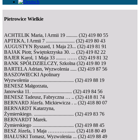
Pietrowice Wielkie
ACHTELIK Maria, l Armii 19 ......... (32) 419 80 55
APTEKA, I Armii 7 ....................... (32) 419 80 43
AUGUSTYN Ryszard, 1 Maja 23... (32) 419 81 91
BAJAK Piotr, Świętokrzyska 30. ... (32) 419 82 22
BAJER Karol, 1 Maja 33 ........ …… (32) 419 81 32
BANK SPÓŁDZIELCZY, Szkolna (32) 419 80 19
BARTELA Adrian, Wyzwolenia ..... (32) 419 87 56
BASZOWIECKI Apolinary
Wyzwolenia ................................... (32) 419 88 19
BENESZ Małgorzata,
Janowska 11. ................................ (32) 419 84 56
BENESZ Tadeusz, Fabryczna … .. (32) 418 81 74
BERNARD Józefa. Mickiewicza . .. (32) 418 80 07
BERNARDT Katarzyna,
Żymierskiego. ................................ (32) 419 83 76
BERNARDT Marek.
Żymierskiego ................................. (32) 419 88 45
BESZ Józefa, 1 Maja …………...... (32) 418 80 49
BIAŁUSKI Tomasz, Wyzwolenia ... (32) 419 88 49