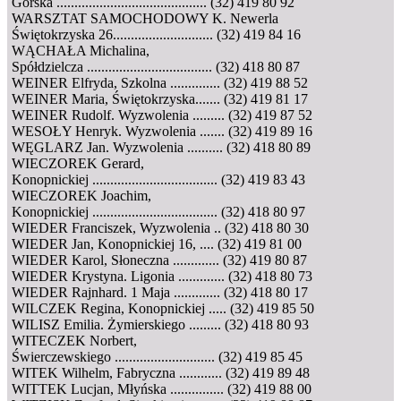
Górska .......................................... (32) 419 80 92
WARSZTAT SAMOCHODOWY K. Newerla
Świętokrzyska 26............................ (32) 419 84 16
WĄCHAŁA Michalina,
Spółdzielcza ................................... (32) 418 80 87
WEINER Elfryda, Szkolna .............. (32) 419 88 52
WEINER Maria, Świętokrzyska....... (32) 419 81 17
WEINER Rudolf. Wyzwolenia ......... (32) 419 87 52
WESOŁY Henryk. Wyzwolenia ....... (32) 419 89 16
WĘGLARZ Jan. Wyzwolenia .......... (32) 418 80 89
WIECZOREK Gerard,
Konopnickiej ................................... (32) 419 83 43
WIECZOREK Joachim,
Konopnickiej ................................... (32) 418 80 97
WIEDER Franciszek, Wyzwolenia .. (32) 418 80 30
WIEDER Jan, Konopnickiej 16, .... (32) 419 81 00
WIEDER Karol, Słoneczna ............. (32) 419 80 87
WIEDER Krystyna. Ligonia ............. (32) 418 80 73
WIEDER Rajnhard. 1 Maja ............. (32) 418 80 17
WILCZEK Regina, Konopnickiej ..... (32) 419 85 50
WILISZ Emilia. Żymierskiego ......... (32) 418 80 93
WITECZEK Norbert,
Świerczewskiego ............................ (32) 419 85 45
WITEK Wilhelm, Fabryczna ............ (32) 419 89 48
WITTEK Lucjan, Młyńska ............... (32) 419 88 00