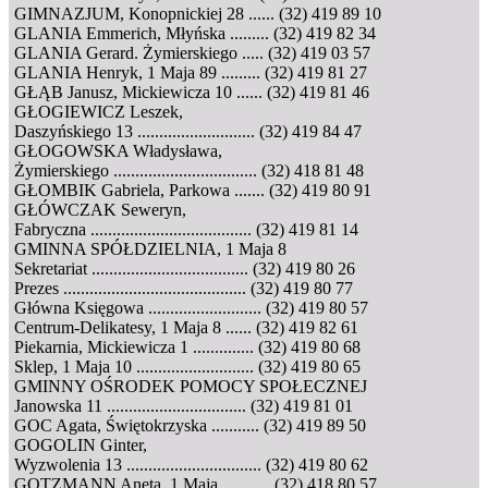
GIMNAZJUM, Konopnickiej 28 ...... (32) 419 89 10
GLANIA Emmerich, Młyńska ......... (32) 419 82 34
GLANIA Gerard. Żymierskiego ..... (32) 419 03 57
GLANIA Henryk, 1 Maja 89 ......... (32) 419 81 27
GŁĄB Janusz, Mickiewicza 10 ...... (32) 419 81 46
GŁOGIEWICZ Leszek,
Daszyńskiego 13 ........................... (32) 419 84 47
GŁOGOWSKA Władysława,
Żymierskiego ................................. (32) 418 81 48
GŁOMBIK Gabriela, Parkowa ....... (32) 419 80 91
GŁÓWCZAK Seweryn,
Fabryczna ..................................... (32) 419 81 14
GMINNA SPÓŁDZIELNIA, 1 Maja 8
Sekretariat .................................... (32) 419 80 26
Prezes .......................................... (32) 419 80 77
Główna Księgowa .......................... (32) 419 80 57
Centrum-Delikatesy, 1 Maja 8 ...... (32) 419 82 61
Piekarnia, Mickiewicza 1 .............. (32) 419 80 68
Sklep, 1 Maja 10 ........................... (32) 419 80 65
GMINNY OŚRODEK POMOCY SPOŁECZNEJ
Janowska 11 ................................ (32) 419 81 01
GOC Agata, Świętokrzyska ........... (32) 419 89 50
GOGOLIN Ginter,
Wyzwolenia 13 ............................... (32) 419 80 62
GOTZMANN Aneta, 1 Maja ........... (32) 418 80 57