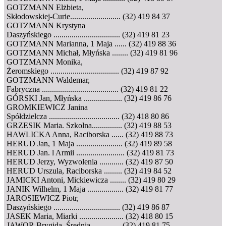
GOTZMANN Elżbieta,
Skłodowskiej-Curie......................... (32) 419 84 37
GOTZMANN Krystyna
Daszyńskiego ................................. (32) 419 81 23
GOTZMANN Marianna, 1 Maja ...... (32) 419 88 36
GOTZMANN Michał, Młyńska ........ (32) 419 81 96
GOTZMANN Monika,
Żeromskiego .................................. (32) 419 87 92
GOTZMANN Waldemar,
Fabryczna ...................................... (32) 419 81 22
GÓRSKI Jan, Młyńska ................... (32) 419 86 76
GROMKIEWICZ Janina
Spółdzielcza ................................... (32) 418 80 86
GRZESIK Maria. Szkolna............... (32) 419 88 53
HAWLICKA Anna, Raciborska ...... (32) 419 88 73
HERUD Jan, 1 Maja ....................... (32) 419 89 58
HERUD Jan. l Armii ........................ (32) 419 81 73
HERUD Jerzy, Wyzwolenia ............ (32) 419 87 50
HERUD Urszula, Raciborska ......... (32) 419 84 52
JAMICKI Antoni, Mickiewicza ........ (32) 419 80 29
JANIK Wilhelm, 1 Maja .................. (32) 419 81 77
JAROSIEWICZ Piotr,
Daszyńskiego ................................. (32) 419 86 87
JASEK Maria, Miarki ...................... (32) 418 80 15
JAWOR Brygida, Średnia .............. (32) 419 81 75