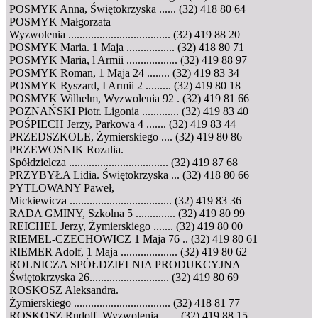
POSMYK Anna, Świętokrzyska ...... (32) 418 80 64
POSMYK Małgorzata
Wyzwolenia .................................... (32) 419 88 20
POSMYK Maria. 1 Maja ................. (32) 418 80 71
POSMYK Maria, l Armii .................. (32) 419 88 97
POSMYK Roman, 1 Maja 24 ........ (32) 419 83 34
POSMYK Ryszard, I Armii 2 ......... (32) 419 80 18
POSMYK Wilhelm, Wyzwolenia 92 . (32) 419 81 66
POZNAŃSKI Piotr. Ligonia ............. (32) 419 83 40
POŚPIECH Jerzy, Parkowa 4 ....... (32) 419 83 44
PRZEDSZKOLE, Żymierskiego .... (32) 419 80 86
PRZEWOSNIK Rozalia.
Spółdzielcza ................................... (32) 419 87 68
PRZYBYŁA Lidia. Świętokrzyska ... (32) 418 80 66
PYTLOWANY Paweł,
Mickiewicza .................................... (32) 419 83 36
RADA GMINY, Szkolna 5 .............. (32) 419 80 99
REICHEL Jerzy, Żymierskiego ....... (32) 419 80 00
RIEMEL-CZECHOWICZ 1 Maja 76 .. (32) 419 80 61
RIEMER Adolf, 1 Maja .................... (32) 419 80 62
ROLNICZA SPÓŁDZIELNIA PRODUKCYJNA
Świętokrzyska 26............................ (32) 419 80 69
ROSKOSZ Aleksandra.
Żymierskiego .................................. (32) 418 81 77
ROSKOSZ Rudolf. Wyzwolenia ...... (32) 419 88 15