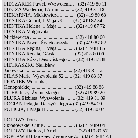
PIECZAREK Paweł. Wyzwolenia ... (32) 419 80 11
PIEGZA Waldemar, l Armii ............ (32) 419 81 18
PIEKARNIA, Mickiewicza 1 .......... (32) 419 80 68
PIENTKA Gerard, 1 Maja 79 ....... (32) 419 82 84
PIENTKA Helena. 1 Maja .............. (32) 419 87 72
PIENTKA Małgorzata.
Mickiewicza .................................... (32) 418 80 60
PIENTKA Paweł. Świętokrzyska .... (32) 419 87 82
PIENTKA Regina, 1 Maja .............. (32) 419 81 85
PIENTKA Renata, Górska ............. (32) 418 80 09
PIENTKA Róża, Daszyńskiego ...... (32) 419 87 88
PIETRASZKO Stanisław,
Janowska ....................................... (32) 419 81 12
PILAS Maria, Wyzwolenia 52 ...... (32) 419 83 37
PIONTEK Weronika,
Konopnickiej .................................. (32) 419 88 86
PITEK Jerzy, Żymierskiego ............ (32) 419 89 20
PLURA Elżbieta, Wyzwolenia ........ (32) 419 81 89
POCIAN Pelagia, Daszyńskiego 4 (32) 419 84 29
POLICJA, 1 Maja 11 ...................... (32) 419 80 07
POLOWA Teresa,
Sktodowskiej-Curie ......................... (32) 419 89 04
POLOWY Dariusz, l Armii ............... (32) 419 89 57
POPŁAWSKI Jarosław, Żeromskiego . (32) 419 84 43