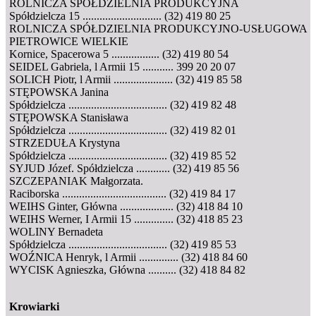
ROLNICZA SPÓŁDZIELNIA PRODUKCYJNA
Spółdzielcza 15 ............................ (32) 419 80 25
ROLNICZA SPÓŁDZIELNIA PRODUKCYJNO-USŁUGOWA
PIETROWICE WIELKIE
Kornice, Spacerowa 5 ................. (32) 419 80 54
SEIDEL Gabriela, l Armii 15 ........... 399 20 20 07
SOLICH Piotr, l Armii ..................... (32) 419 85 58
STĘPOWSKA Janina
Spółdzielcza ................................... (32) 419 82 48
STĘPOWSKA Stanisława
Spółdzielcza ................................... (32) 419 82 01
STRZEDUŁA Krystyna
Spółdzielcza ................................... (32) 419 85 52
SYJUD Józef. Spółdzielcza ............ (32) 419 85 56
SZCZEPANIAK Małgorzata.
Raciborska ..................................... (32) 419 84 17
WEIHS Ginter, Główna ................... (32) 418 84 10
WEIHS Werner, I Armii 15 .............. (32) 418 85 23
WOLINY Bernadeta
Spółdzielcza ................................... (32) 419 85 53
WOŹNICA Henryk, l Armii .............. (32) 418 84 60
WYCISK Agnieszka, Główna .......... (32) 418 84 82
Krowiarki