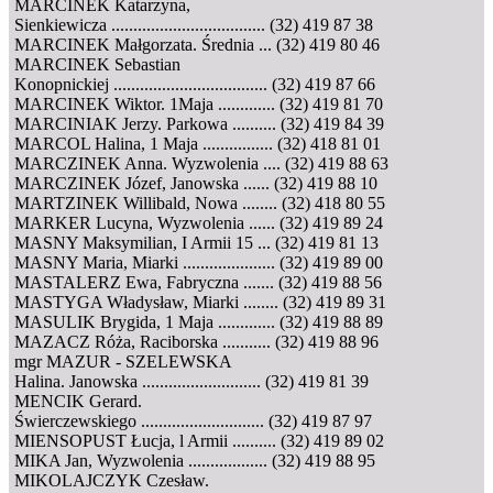
MARCINEK Katarzyna,
Sienkiewicza ................................... (32) 419 87 38
MARCINEK Małgorzata. Średnia ... (32) 419 80 46
MARCINEK Sebastian
Konopnickiej ................................... (32) 419 87 66
MARCINEK Wiktor. 1Maja ............. (32) 419 81 70
MARCINIAK Jerzy. Parkowa .......... (32) 419 84 39
MARCOL Halina, 1 Maja ................ (32) 418 81 01
MARCZINEK Anna. Wyzwolenia .... (32) 419 88 63
MARCZINEK Józef, Janowska ...... (32) 419 88 10
MARTZINEK Willibald, Nowa ........ (32) 418 80 55
MARKER Lucyna, Wyzwolenia ...... (32) 419 89 24
MASNY Maksymilian, I Armii 15 ... (32) 419 81 13
MASNY Maria, Miarki ..................... (32) 419 89 00
MASTALERZ Ewa, Fabryczna ....... (32) 419 88 56
MASTYGA Władysław, Miarki ........ (32) 419 89 31
MASULIK Brygida, 1 Maja ............. (32) 419 88 89
MAZACZ Róża, Raciborska ........... (32) 419 88 96
mgr MAZUR - SZELEWSKA
Halina. Janowska ........................... (32) 419 81 39
MENCIK Gerard.
Świerczewskiego ............................ (32) 419 87 97
MIENSOPUST Łucja, l Armii .......... (32) 419 89 02
MIKA Jan, Wyzwolenia .................. (32) 419 88 95
MIKOLAJCZYK Czesław.