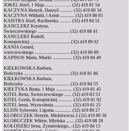
JOKEL Józef, 1 Maja ....... ……….. (32) 419 81 54
KACZYNA Henryk, Daszyń ........... (32) 419 80 34
KACZYNA Wilibald, l Armii ............ (32) 419 88 85
KAISTRA Józef, Raciborska .......... (32) 419 84 51
KANCLERZ Krystyna,
Świerczewskiego ........................... (32) 419 88 41
KANCLERZ Rudolf,
Konopnickiej................................... (32) 419 89 92
KANIA Gerard,
wierczewskiego .............................. (32) 419 89 89
KAPINOS Maria, Miarki ................. (32) 419 84 49
KIEŁKOWSKA Barbara,
Bończyka ....................................... (32) 418 81 86
KIEŁKOWSKA Barbara,
Bończyka ....................................... (32) 419 84 55
KIEŁTYKA Beata, 1 Maja .............. (32) 419 81 45
KITEL Berta, Świerczewskiego ...... (32) 419 83 53
KITEL Gerda, Konopnickiej ............ (32) 419 81 92
KITEL Irena, Wyzwolenia ............... (32) 419 81 25
KLEIN Sylwester, Ligonia .............. (32) 419 89 27
KLOBUCZEK Henryk, Mickiewicza 2 (32) 419 80 30
KLOBUCZEK Wiktor, Młyńska ....... (32) 419 88 28
KOŁODZIEJ Irena, Żymierskiego... (32) 419 84 13