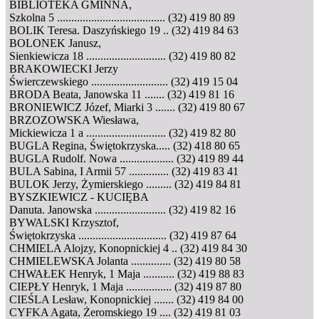
BIBLIOTEKA GMINNA,
Szkolna 5 ...................................... (32) 419 80 89
BOLIK Teresa. Daszyńskiego 19 .. (32) 419 84 63
BOLONEK Janusz,
Sienkiewicza 18 ............................ (32) 419 80 82
BRAKOWIECKI Jerzy
Świerczewskiego ........................... (32) 419 15 04
BRODA Beata, Janowska 11 ....... (32) 419 81 16
BRONIEWICZ Józef, Miarki 3 ....... (32) 419 80 67
BRZOZOWSKA Wiesława,
Mickiewicza 1 a ............................ (32) 419 82 80
BUGLA Regina, Świętokrzyska..... (32) 418 80 65
BUGLA Rudolf. Nowa ................... (32) 419 89 44
BULA Sabina, I Armii 57 .............. (32) 419 83 41
BULOK Jerzy, Żymierskiego ......... (32) 419 84 81
BYSZKIEWICZ - KUCIĘBA
Danuta. Janowska ......................... (32) 419 82 16
BYWALSKI Krzysztof,
Świętokrzyska ............................... (32) 419 87 64
CHMIELA Alojzy, Konopnickiej 4 .. (32) 419 84 30
CHMIELEWSKA Jolanta .............. (32) 419 80 58
CHWAŁEK Henryk, 1 Maja ........... (32) 419 88 83
CIEPŁY Henryk, 1 Maja ................ (32) 419 87 80
CIEŚLA Lesław, Konopnickiej ....... (32) 419 84 00
CYFKA Agata, Żeromskiego 19 .... (32) 419 81 03