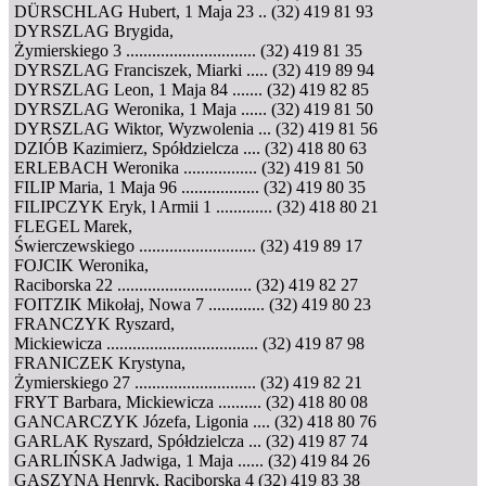
DÜRSCHLAG Hubert, 1 Maja 23 .. (32) 419 81 93
DYRSZLAG Brygida,
Żymierskiego 3 .............................. (32) 419 81 35
DYRSZLAG Franciszek, Miarki ..... (32) 419 89 94
DYRSZLAG Leon, 1 Maja 84 ....... (32) 419 82 85
DYRSZLAG Weronika, 1 Maja ...... (32) 419 81 50
DYRSZLAG Wiktor, Wyzwolenia ... (32) 419 81 56
DZIÓB Kazimierz, Spółdzielcza .... (32) 418 80 63
ERLEBACH Weronika ................. (32) 419 81 50
FILIP Maria, 1 Maja 96 .................. (32) 419 80 35
FILIPCZYK Eryk, l Armii 1 ............. (32) 418 80 21
FLEGEL Marek,
Świerczewskiego ........................... (32) 419 89 17
FOJCIK Weronika,
Raciborska 22 ............................... (32) 419 82 27
FOITZIK Mikołaj, Nowa 7 ............. (32) 419 80 23
FRANCZYK Ryszard,
Mickiewicza ................................... (32) 419 87 98
FRANICZEK Krystyna,
Żymierskiego 27 ............................ (32) 419 82 21
FRYT Barbara, Mickiewicza .......... (32) 418 80 08
GANCARCZYK Józefa, Ligonia .... (32) 418 80 76
GARLAK Ryszard, Spółdzielcza ... (32) 419 87 74
GARLIŃSKA Jadwiga, 1 Maja ...... (32) 419 84 26
GASZYNA Henryk, Raciborska 4 (32) 419 83 38