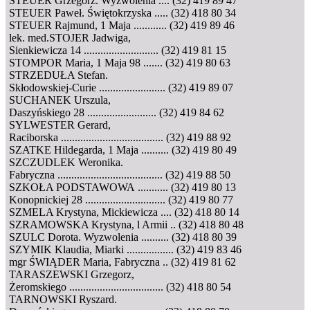
STEUER Grzegorz. Wyzwolenia .... (32) 419 89 47
STEUER Paweł. Świętokrzyska ..... (32) 418 80 34
STEUER Rajmund, 1 Maja ............ (32) 419 89 46
lek. med.STOJER Jadwiga,
Sienkiewicza 14 ........................... (32) 419 81 15
STOMPOR Maria, 1 Maja 98 ....... (32) 419 80 63
STRZEDUŁA Stefan.
Skłodowskiej-Curie ........................ (32) 419 89 07
SUCHANEK Urszula,
Daszyńskiego 28 ......................... (32) 419 84 62
SYLWESTER Gerard,
Raciborska ..................................... (32) 419 88 92
SZATKE Hildegarda, 1 Maja .......... (32) 419 80 49
SZCZUDLEK Weronika.
Fabryczna ...................................... (32) 419 88 50
SZKOŁA PODSTAWOWA ........... (32) 419 80 13
Konopnickiej 28 ............................. (32) 419 80 77
SZMELA Krystyna, Mickiewicza .... (32) 418 80 14
SZRAMOWSKA Krystyna, l Armii .. (32) 418 80 48
SZULC Dorota. Wyzwolenia .......... (32) 418 80 39
SZYMIK Klaudia, Miarki ................. (32) 419 83 46
mgr ŚWIĄDER Maria, Fabryczna .. (32) 419 81 62
TARASZEWSKI Grzegorz,
Żeromskiego .................................. (32) 418 80 54
TARNOWSKI Ryszard.