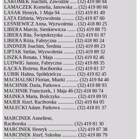
LAKOMEK Joachim, Zawodzie ..... (32) 419 88 94
LAMACZEK Kornelia, Janowska ... (32) 419 80 66
LASAK Henryk, 1 Maja 94 ........... (32) 419 81 49
LATA Elżbieta, Wyzwolenia .......... (32) 419 87 60
LEŚNIEWICZ Anna, Wyzwolenia .. (32) 418 80 25
LIBERA Marcin, Sienkiewicza ....... (32) 419 88 75
LIBERA Rita, Świętokrzyska ......... (32) 419 81 87
LIBERA Róża, Fabryczna ............. (32) 418 80 24
LINDNER Joachim, Średnia .......... (32) 419 89 23
LIPTAK Stefan, Wyzwolenia ......... (32) 419 89 32
LISZKA Renata, 1 Maja ................ (32) 419 82 46
LUDWIG Janusz, Fabryczna ......... (32) 419 89 35
ŁĄCKA Bożena, Raciborska ......... (32) 419 81 37
ŁUBIK Halina, Spółdzielcza ........... (32) 419 82 45
MACHALSKI Florian, Miarki .......... (32) 419 84 46
MACHNIK Daria, Parkowa ............ (32) 419 88 93
MACHNIK Franciszek, 1 Maja 46 (32) 418 80 74
MAINKA Maria, Bończyka ............. (32) 419 89 91
MAJER Józef, Raciborska ............. (32) 419 84 95
MAŁECKI Adam. Parkowa ............ (32) 418 81 37
MARCINEK Anneliese,
Raciborska ..................................... (32) 419 81 30
MARCINEK Henryk ....................... (32) 419 87 38
MARCINEK Józef, Szkolna ............ (32) 419 80 79