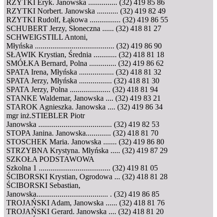
RZYTKI Eryk. Janowska ............... (32) 419 85 86
RZYTKI Norbert. Janowska ........... (32) 419 82 49
RZYTKI Rudolf, Łąkowa ................ (32) 419 86 55
SCHUBERT Jerzy, Słoneczna ...... (32) 418 81 27
SCHWEIGSTILL Antoni,
Młyńska ......................................... (32) 419 86 90
SŁAWIK Krystian, Średnia ............ (32) 418 81 18
SMÓŁKA Bernard, Polna .............. (32) 419 86 62
SPATA Irena, Młyńska .................. (32) 418 81 32
SPATA Jerzy, Młyńska ................. (32) 418 81 30
SPATA Jerzy, Polna ..................... (32) 418 81 94
STANKE Waldemar, Janowska .... (32) 419 83 21
STAROK Agnieszka. Janowska .... (32) 419 86 34
mgr inż.STIEBLER Piotr
Janowska ...................................... (32) 419 82 53
STOPA Janina. Janowska............. (32) 418 81 70
STOSCHEK Maria. Janowska ....... (32) 419 86 80
STRZYBNA Krystyna. Młyńska ..... (32) 419 87 29
SZKOŁA PODSTAWOWA
Szkolna 1 ..................................... (32) 419 81 05
ŚCIBORSKI Krystian, Ogrodowa ... (32) 418 81 28
ŚCIBORSKI Sebastian,
Janowska..................................... . (32) 419 86 85
TROJAŃSKI Adam, Janowska ...... (32) 418 81 76
TROJAŃSKI Gerard. Janowska .... (32) 418 81 20