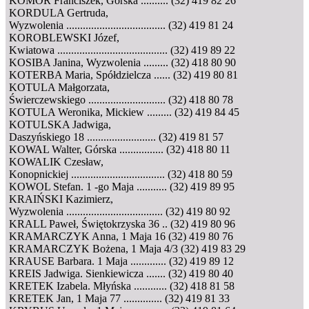
KOMÓR Franciszek, Górska .......... (32) 419 82 26
KORDULA Gertruda,
Wyzwolenia .................................... (32) 419 81 24
KOROBLEWSKI Józef,
Kwiatowa ........................................ (32) 419 89 22
KOSIBA Janina, Wyzwolenia ......... (32) 418 80 90
KOTERBA Maria, Spółdzielcza ...... (32) 419 80 81
KOTULA Małgorzata,
Świerczewskiego ............................ (32) 418 80 78
KOTULA Weronika, Mickiew ......... (32) 419 84 45
KOTULSKA Jadwiga,
Daszyńskiego 18 ......................... (32) 419 81 57
KOWAL Walter, Górska ................ (32) 418 80 11
KOWALIK Czesław,
Konopnickiej .................................. (32) 418 80 59
KOWOL Stefan. 1 -go Maja ........... (32) 419 89 95
KRAIŃSKI Kazimierz,
Wyzwolenia ................................... (32) 419 80 92
KRALL Paweł, Świętokrzyska 36 .. (32) 419 80 96
KRAMARCZYK Anna, 1 Maja 16 (32) 419 80 76
KRAMARCZYK Bożena, 1 Maja 4/3 (32) 419 83 29
KRAUSE Barbara. 1 Maja ............. (32) 419 89 12
KREIS Jadwiga. Sienkiewicza ....... (32) 419 80 40
KRETEK Izabela. Młyńska ............ (32) 418 81 58
KRETEK Jan, 1 Maja 77 .............. (32) 419 81 33