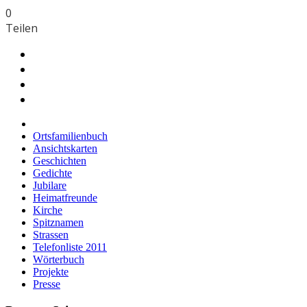
0
Teilen
Ortsfamilienbuch
Ansichtskarten
Geschichten
Gedichte
Jubilare
Heimatfreunde
Kirche
Spitznamen
Strassen
Telefonliste 2011
Wörterbuch
Projekte
Presse