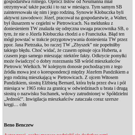
gospodarstwa rolnego. Oprócz listów od Neumanna miał
otrzymywać także paczki i to raz w miesiącu. Tym samym SB
zainteresowała się nim i jego rodziną. Synowie Kłobuczka byli
aktywni zawodowo: Józef, pracował na gospodarstwie, a Walter,
był ślusarzem w cegielni w Pietrowicach. Na meldunku z
doniesieniem TW znalazła się odręczna uwaga pracownika SB, o
tym, że nie o Józefa Kłobuczka chodzi a o Franciszka. Błąd ten
mógł powstać w trakcie przygotowywania doniesienia TW przez
ppor. Jana Pietrzaka, bo raczej TW „Zbyszek” nie popełniłby
takiego błędu. Choć widać, że czasem opisuje ojca Huberta, a
czasem jego samego mieszając niektóre fakty. Odkrycie pomyłki
może świadczyć o dobry rozeznaniu SB wśród mieszkańców
Pietrowic Wielkich. W kolejnym donosie pochodzącym z tego
źródła mowa jest o korespondencji między Józefem Pandzikiem a
jego rodziną mieszkającą w Pietrowicach. Z ojcem Witosem
Pandzikiem, siostrą Elżbietą Bernard, która była przez dwa i pół
miesiąca w 1965 roku za granicą w odwiedzinach u brata i drugą
siostrą o nazwisku Suchanek, wdowy zatrudnionej w Spółdzielni
„Jedność”. Inwigilacja mieszkańców zataczała coraz szersze
kręgi… cdn
Beno Benczew