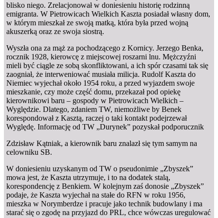
blisko niego. Zrelacjonował w doniesieniu historię rodzinną
emigranta. W Pietrowicach Wielkich Kaszta posiadał własny dom,
w którym mieszkał ze swoją matką, która była przed wojną
akuszerką oraz ze swoja siostrą.
Wyszła ona za mąż za pochodzącego z Kornicy. Jerzego Benka,
rocznik 1928, kierowcę z miejscowej roszarni lnu. Mężczyźni
mieli być ciągle ze sobą skonfliktowani, a ich spór czasami tak się
zaogniał, że interweniować musiała milicja. Rudolf Kaszta do
Niemiec wyjechał około 1954 roku, a przed wyjazdem swoje
mieszkanie, czy może część domu, przekazał pod opiekę
kierownikowi baru – gospody w Pietrowicach Wielkich –
Wyględzie. Dlatego, zdaniem TW, niemożliwe by Benek
korespondował z Kasztą, raczej o taki kontakt podejrzewał
Wyględę. Informację od TW „Durynek” pozyskał podporucznik
Zdzisław Kątniak, a kierownik baru znalazł się tym samym na
celowniku SB.
W doniesieniu uzyskanym od TW o pseudonimie „Zbyszek”
mowa jest, że Kaszta utrzymuje, i to na dodatek stalą,
korespondencję z Benkiem. W kolejnym zaś donosie „Zbyszek”
podaje, że Kaszta wyjechał na stałe do RFN w roku 1956,
mieszka w Norymberdze i pracuje jako technik budowlany i ma
starać się o zgodę na przyjazd do PRL, chce wówczas uregulować