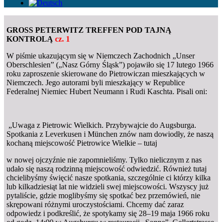
GROSS PETERWITZ TREFFEN POD TAJNĄ
KONTROLĄ
c
z. 1
W piśmie ukazującym się w Niemczech Zachodnich „Unser
Oberschlesien” („Nasz Górny Śląsk”) pojawiło się 17 lutego 1966
roku zaproszenie skierowane do Pietrowiczan mieszkających w
Niemczech. Jego autorami byli mieszkający w Republice
Federalnej Niemiec Hubert Neumann i Rudi Kaschta. Pisali oni:
„Uwaga z Pietrowic Wielkich. Przybywajcie do Augsburga.
Spotkania z Leverkusen i München znów nam dowiodły, że naszą
kochaną miejscowość Pietrowice Wielkie – tutaj
w nowej ojczyźnie nie zapomnieliśmy. Tylko nielicznym z nas
udało się naszą rodzinną miejscowość odwiedzić. Również tutaj
chcielibyśmy święcić nasze spotkania, szczególnie ci którzy kilka
lub kilkadziesiąt lat nie widzieli swej miejscowości. Wszyscy już
pytaliście, gdzie moglibyśmy się spotkać bez przemówień, nie
skrępowani różnymi uroczystościami. Chcemy dać zaraz
odpowiedz i podkreślić, że spotykamy się 28–19 maja 1966 roku