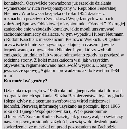
kontaktach. Oczywiście prowadzono już szerokie działania
wymierzone w ruch rewizjonistyczny w Republice Federalnej
Niemiec. Wrocławska bezpieka od roku 1954 działała z
rozmachem przeciwko Związkowi Wypędzonych w ramach
założonej Sprawy Obiektowej o kryptonimie „Ośrodek”. Z drugiej
zaniepokojenie wzbudziły kontakty, jakie mogli utrzymywać
zachodnioniemieccy działacze, w tym wypadku Hubert Neumann
i Rudolf Kaschta z mieszkańcami Pietrowic Wielkich. Oficjalnie
oczywiście ich nie zakazywano, ale tajnie, a czasem i jawnie
torpedowano, a obywatelom Niemiec i tym, którzy wybrali
emigrację utrudniano lub wprost odmawiano zgody na przyjazd w
rodzinne strony. Z kolei mieszkańcom wsi, jak wszystkim
obywatelm, reglamentowano możliwość wyjazdu. Dodajmy
jeszcze, że sprawę „Agitator” prowadzono aż do kwietnia 1984
roku!
Kto może być groźny?
Działania rozpoczęto w 1966 roku od tajnego zebrania informacji
o organizatorach spotkania. Służba Bezpieczeństwa byłaby głucha
i ślepa gdyby nie agentura zwerbowana wśród miejscowej
ludności. Pierwszą informację uzyskano na początku lipca 1966
roku od Tajnego Współpracownika (TW) o pseudonimie
„Durynek”. Znał on Rudika Kasztę, tak go nazywał, co świadczy
nawet o pewnym stopniu zażyłości, zresztą w doniesieniu pada
stwierdzenie, że mieszkał on przed pozostaniem na Zachodzie