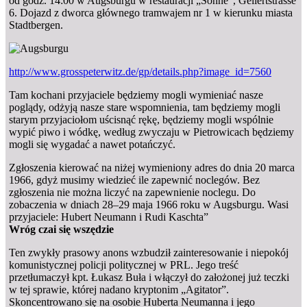
od godz. 14:00 w Augsburgu w restauracji „Sonne”, Gellertstrasse
6. Dojazd z dworca głównego tramwajem nr 1 w kierunku miasta
Stadtbergen.
http://www.grosspeterwitz.de/gp/details.php?image_id=7560
Tam kochani przyjaciele będziemy mogli wymieniać nasze
poglądy, odżyją nasze stare wspomnienia, tam będziemy mogli
starym przyjaciołom uścisnąć rękę, będziemy mogli wspólnie
wypić piwo i wódkę, według zwyczaju w Pietrowicach będziemy
mogli się wygadać a nawet potańczyć.
Zgłoszenia kierować na niżej wymieniony adres do dnia 20 marca
1966, gdyż musimy wiedzieć ile zapewnić noclegów. Bez
zgłoszenia nie można liczyć na zapewnienie noclegu. Do
zobaczenia w dniach 28–29 maja 1966 roku w Augsburgu. Wasi
przyjaciele: Hubert Neumann i Rudi Kaschta”
Wróg czai się wszędzie
Ten zwykły prasowy anons wzbudził zainteresowanie i niepokój
komunistycznej policji politycznej w PRL. Jego treść
przetłumaczył kpt. Łukasz Buła i włączył do założonej już teczki
w tej sprawie, której nadano kryptonim „Agitator”.
Skoncentrowano się na osobie Huberta Neumanna i jego