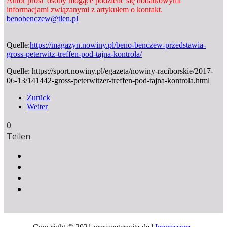
Autor prosi osoby mogące podzielić się dodatkowymi
informacjami związanymi z artykułem o kontakt.
benobenczew@tlen.pl
Quelle:
https://magazyn.nowiny.pl/beno-benczew-przedstawia-
gross-peterwitz-treffen-pod-tajna-kontrola/
Quelle:
https://sport.nowiny.pl/egazeta/nowiny-raciborskie/2017-
06-13/141442-gross-peterwitzer-treffen-pod-tajna-kontrola.html
Zurück
Weiter
0
Teilen