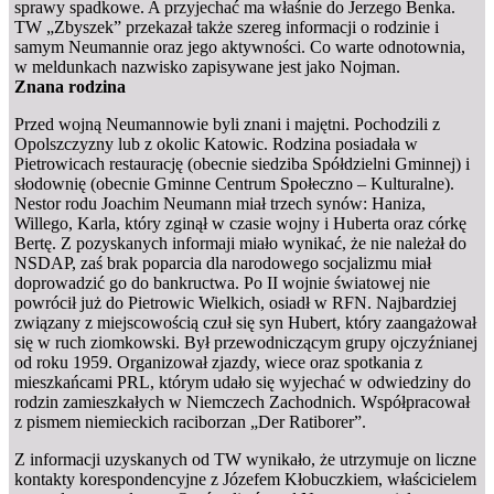
sprawy spadkowe. A przyjechać ma właśnie do Jerzego Benka.
TW „Zbyszek” przekazał także szereg informacji o rodzinie i
samym Neumannie oraz jego aktywności. Co warte odnotownia,
w meldunkach nazwisko zapisywane jest jako Nojman.
Znana rodzina
Przed wojną Neumannowie byli znani i majętni. Pochodzili z
Opolszczyzny lub z okolic Katowic. Rodzina posiadała w
Pietrowicach restaurację (obecnie siedziba Spółdzielni Gminnej) i
słodownię (obecnie Gminne Centrum Społeczno – Kulturalne).
Nestor rodu Joachim Neumann miał trzech synów: Haniza,
Willego, Karla, który zginął w czasie wojny i Huberta oraz córkę
Bertę. Z pozyskanych informaji miało wynikać, że nie należał do
NSDAP, zaś brak poparcia dla narodowego socjalizmu miał
doprowadzić go do bankructwa. Po II wojnie światowej nie
powrócił już do Pietrowic Wielkich, osiadł w RFN. Najbardziej
związany z miejscowością czuł się syn Hubert, który zaangażował
się w ruch ziomkowski. Był przewodniczącym grupy ojczyźnianej
od roku 1959. Organizował zjazdy, wiece oraz spotkania z
mieszkańcami PRL, którym udało się wyjechać w odwiedziny do
rodzin zamieszkałych w Niemczech Zachodnich. Współpracował
z pismem niemieckich raciborzan „Der Ratiborer”.
Z informacji uzyskanych od TW wynikało, że utrzymuje on liczne
kontakty korespondencyjne z Józefem Kłobuczkiem, właścicielem