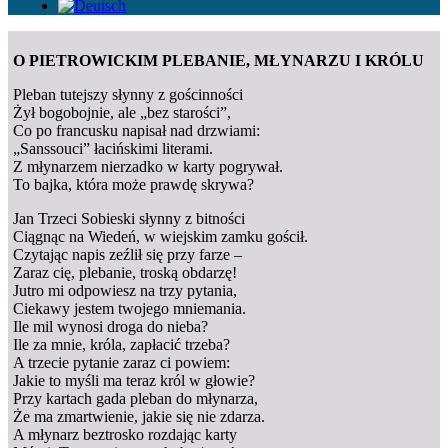
O PIETROWICKIM PLEBANIE, MŁYNARZU I KRÓLU
Pleban tutejszy słynny z gościnności
Żył bogobojnie, ale „bez starości”,
Co po francusku napisał nad drzwiami:
„Sanssouci” łacińskimi literami.
Z młynarzem nierzadko w karty pogrywał.
To bajka, która może prawdę skrywa?
Jan Trzeci Sobieski słynny z bitności
Ciągnąc na Wiedeń, w wiejskim zamku gościł.
Czytając napis zeźlił się przy farze –
Zaraz cię, plebanie, troską obdarzę!
Jutro mi odpowiesz na trzy pytania,
Ciekawy jestem twojego mniemania.
Ile mil wynosi droga do nieba?
Ile za mnie, króla, zapłacić trzeba?
A trzecie pytanie zaraz ci powiem:
Jakie to myśli ma teraz król w głowie?
Przy kartach gada pleban do młynarza,
Że ma zmartwienie, jakie się nie zdarza.
A młynarz beztrosko rozdając karty