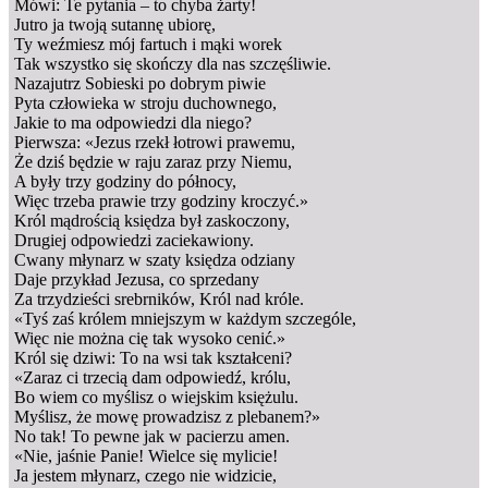
Mówi: Te pytania – to chyba żarty!
Jutro ja twoją sutannę ubiorę,
Ty weźmiesz mój fartuch i mąki worek
Tak wszystko się skończy dla nas szczęśliwie.
Nazajutrz Sobieski po dobrym piwie
Pyta człowieka w stroju duchownego,
Jakie to ma odpowiedzi dla niego?
Pierwsza: «Jezus rzekł łotrowi prawemu,
Że dziś będzie w raju zaraz przy Niemu,
A były trzy godziny do północy,
Więc trzeba prawie trzy godziny kroczyć.»
Król mądrością księdza był zaskoczony,
Drugiej odpowiedzi zaciekawiony.
Cwany młynarz w szaty księdza odziany
Daje przykład Jezusa, co sprzedany
Za trzydzieści srebrników, Król nad króle.
«Tyś zaś królem mniejszym w każdym szczególe,
Więc nie można cię tak wysoko cenić.»
Król się dziwi: To na wsi tak kształceni?
«Zaraz ci trzecią dam odpowiedź, królu,
Bo wiem co myślisz o wiejskim księżulu.
Myślisz, że mowę prowadzisz z plebanem?»
No tak! To pewne jak w pacierzu amen.
«Nie, jaśnie Panie! Wielce się mylicie!
Ja jestem młynarz, czego nie widzicie,