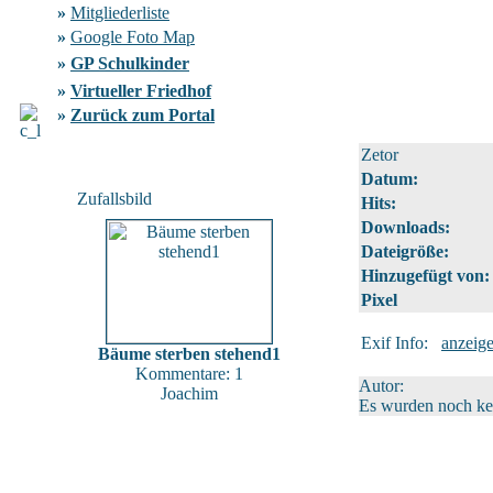
»
Mitgliederliste
»
Google Foto Map
»
GP Schulkinder
»
Virtueller Friedhof
»
Zurück zum Portal
Zetor
Datum:
Zufallsbild
Hits:
Downloads:
Dateigröße:
Hinzugefügt von:
Pixel
Exif Info:
anzeig
Bäume sterben stehend1
Kommentare: 1
Autor:
Joachim
Es wurden noch k