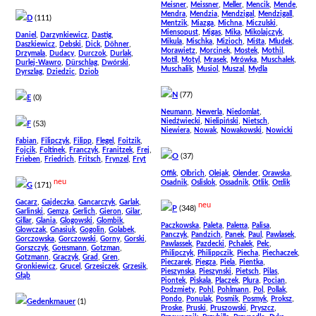
,
,
,
,
,
Meisner
Meissner
Meller
Mencik
Mende
,
,
,
,
Mendra
Mendzia
Mendzigal
Mendzigall
D
(111)
,
,
,
,
Mentzik
Miazga
Michna
Miczulski
,
,
,
,
Miensopust
Migas
Mika
Mikolajczyk
,
,
,
Daniel
Darzynkiewicz
Dastig
,
,
,
,
,
Mikula
Mischka
Mizioch
Miśta
Mludek
,
,
,
,
Daszkiewicz
Debski
Dick
Döhner
,
,
,
,
Morawietz
Morcinek
Mostek
Mothil
,
,
,
,
Drzymala
Dudacy
Durczok
Durlak
,
,
,
,
,
Motil
Motyl
Mrasek
Mrówka
Muschalek
,
,
,
Durlej-Wawro
Dürschlag
Dwórski
,
,
,
Muschalik
Musiol
Muszal
Mydla
,
,
Dyrszlag
Dziedzic
Dziob
N
(77)
E
(0)
,
,
,
Neumann
Newerla
Niedomlat
,
,
,
Niedźwiecki
Nielipiński
Nietsch
F
(53)
,
,
,
Niewiera
Nowak
Nowakowski
Nowicki
,
,
,
,
,
Fabian
Filipczyk
Filipp
Flegel
Foitzik
,
,
,
,
,
Fojcik
Foltinek
Franczyk
Franitzek
Frej
O
(37)
,
,
,
,
Frieben
Friedrich
Fritsch
Frynzel
Fryt
,
,
,
,
,
Offik
Olbrich
Olejak
Olender
Orawska
neu
,
,
,
,
Osadnik
Oslislok
Ossadnik
Otlik
Ottlik
G
(171)
,
,
,
,
Gacarz
Gajdeczka
Gancarczyk
Garlak
neu
P
(348)
,
,
,
,
,
Garlinski
Gemza
Gerlich
Gieron
Gilar
,
,
,
,
Gillar
Glania
Glogowski
Glombik
,
,
,
,
Paczkowska
Paleta
Paletta
Palisa
,
,
,
,
Glowczak
Gnasiuk
Gogolin
Golabek
,
,
,
,
,
Panczyk
Pandzich
Panek
Paul
Pawlasek
,
,
,
,
Gorczowska
Gorczowski
Gorny
Gorski
,
,
,
,
Pawlassek
Pazdecki
Pchalek
Pelc
,
,
,
Gorszczyk
Gottsmann
Gotzman
,
,
,
,
Philipczyk
Philippczik
Piecha
Piechaczek
,
,
,
,
Gotzmann
Graczyk
Grad
Gren
,
,
,
,
Pieczarek
Piegza
Piela
Pientka
,
,
,
,
Gronkiewicz
Grucel
Grzesiczek
Grzesik
,
,
,
,
Pieszynska
Pieszynski
Pietsch
Pilas
Głąb
,
,
,
,
,
Piontek
Piskala
Placzek
Plura
Pocian
,
,
,
,
,
Podzmiety
Pohl
Pohlmann
Pol
Pollak
,
,
,
,
,
Pondo
Ponulak
Posmik
Posmyk
Proksz
Gedenkmauer
(1)
,
,
,
,
Proske
Pruski
Pruszowski
Pryszcz