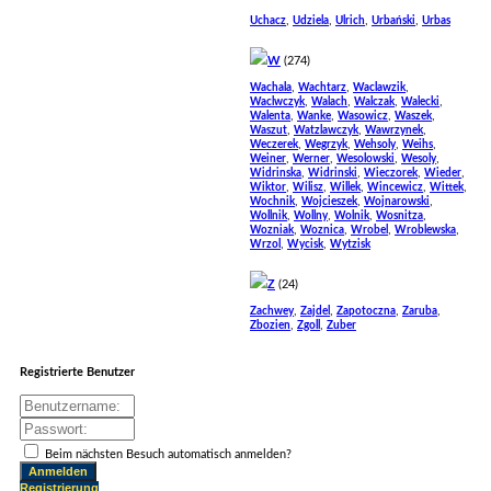
,
,
,
,
Uchacz
Udziela
Ulrich
Urbański
Urbas
W
(274)
,
,
,
Wachala
Wachtarz
Waclawzik
,
,
,
,
Waclwczyk
Walach
Walczak
Walecki
,
,
,
,
Walenta
Wanke
Wasowicz
Waszek
,
,
,
Waszut
Watzlawczyk
Wawrzynek
,
,
,
,
Weczerek
Wegrzyk
Wehsoly
Weihs
,
,
,
,
Weiner
Werner
Wesolowski
Wesoly
,
,
,
,
Widrinska
Widrinski
Wieczorek
Wieder
,
,
,
,
,
Wiktor
Wilisz
Willek
Wincewicz
Wittek
,
,
,
Wochnik
Wojcieszek
Wojnarowski
,
,
,
,
Wollnik
Wollny
Wolnik
Wosnitza
,
,
,
,
Wozniak
Woznica
Wrobel
Wroblewska
,
,
Wrzol
Wycisk
Wytzisk
Z
(24)
,
,
,
,
Zachwey
Zajdel
Zapotoczna
Zaruba
,
,
Zbozien
Zgoll
Zuber
Registrierte Benutzer
Beim nächsten Besuch automatisch anmelden?
Registrierung