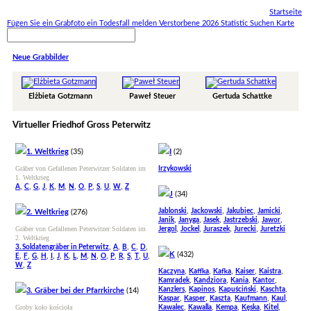
Startseite
Fügen Sie ein Grabfoto ein
Todesfall melden
Verstorbene 2026
Statistic
Suchen
Karte
Neue Grabbilder
Elżbieta Gotzmann
Paweł Steuer
Gertuda Schattke
Virtueller Friedhof Gross Peterwitz
1. Weltkrieg
(35)
I
(2)
Gräber von Gefallenen Peterwitzer Soldaten im
Irzykowski
1. Weltkrieg
,
,
,
,
,
,
,
,
,
,
,
,
A
C
G
J
K
M
N
O
P
S
U
W
Z
J
(34)
,
,
,
,
Jablonski
Jackowski
Jakubiec
Jamicki
2. Weltkrieg
(276)
,
,
,
,
,
Janik
Janyga
Jasek
Jastrzebski
Jawor
Gräber von Gefallenen Peterwitzer Soldaten im
,
,
,
,
Jergol
Jockel
Juraszek
Jurecki
Juretzki
2. Weltkrieg
,
,
,
,
,
3. Soldatengräber in Peterwitz
A
B
C
D
K
(432)
,
,
,
,
,
,
,
,
,
,
,
,
,
,
,
,
E
F
G
H
I
J
K
L
M
N
O
P
R
S
T
U
,
W
Z
,
,
,
,
,
Kaczyna
Kaffka
Kafka
Kaiser
Kaistra
,
,
,
,
Kamradek
Kandziora
Kania
Kantor
,
,
,
,
Kanzlers
Kapinos
Kapuściński
Kaschta
3. Gräber bei der Pfarrkirche
(14)
,
,
,
,
,
Kaspar
Kasper
Kaszta
Kaufmann
Kaul
Groby koło kościoła
,
,
,
,
,
Kawalec
Kawalla
Kempa
Kęska
Kitel