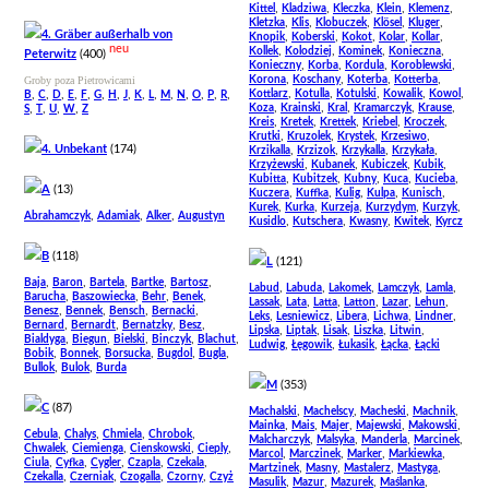
,
,
,
,
,
Kittel
Kladziwa
Kleczka
Klein
Klemenz
,
,
,
,
,
Kletzka
Klis
Klobuczek
Klösel
Kluger
4. Gräber außerhalb von
,
,
,
,
,
Knopik
Koberski
Kokot
Kolar
Kollar
neu
,
,
,
,
Kollek
Kolodziej
Kominek
Konieczna
Peterwitz
(400)
,
,
,
,
Konieczny
Korba
Kordula
Koroblewski
,
,
,
,
Groby poza Pietrowicami
Korona
Koschany
Koterba
Kotterba
,
,
,
,
,
,
,
,
,
,
,
,
,
,
,
,
,
,
,
,
Kottlarz
Kotulla
Kotulski
Kowalik
Kowol
B
C
D
E
F
G
H
J
K
L
M
N
O
P
R
,
,
,
,
,
,
,
,
,
Koza
Krainski
Kral
Kramarczyk
Krause
S
T
U
W
Z
,
,
,
,
,
Kreis
Kretek
Krettek
Kriebel
Kroczek
,
,
,
,
Krutki
Kruzolek
Krystek
Krzesiwo
4. Unbekant
(174)
,
,
,
,
Krzikalla
Krzizok
Krzykalla
Krzykała
,
,
,
,
Krzyżewski
Kubanek
Kubiczek
Kubik
,
,
,
,
,
Kubitta
Kubitzek
Kubny
Kuca
Kucieba
A
(13)
,
,
,
,
,
Kuczera
Kuffka
Kulig
Kulpa
Kunisch
,
,
,
,
,
Kurek
Kurka
Kurzeja
Kurzydym
Kurzyk
,
,
,
Abrahamczyk
Adamiak
Alker
Augustyn
,
,
,
,
Kusidlo
Kutschera
Kwasny
Kwitek
Kyrcz
B
(118)
L
(121)
,
,
,
,
,
Baja
Baron
Bartela
Bartke
Bartosz
,
,
,
,
,
Labud
Labuda
Lakomek
Lamczyk
Lamla
,
,
,
,
Barucha
Baszowiecka
Behr
Benek
,
,
,
,
,
,
Lassak
Lata
Latta
Latton
Lazar
Lehun
,
,
,
,
Benesz
Bennek
Bensch
Bernacki
,
,
,
,
,
Leks
Lesniewicz
Libera
Lichwa
Lindner
,
,
,
,
Bernard
Bernardt
Bernatzky
Besz
,
,
,
,
,
Lipska
Liptak
Lisak
Liszka
Litwin
,
,
,
,
,
Bialdyga
Biegun
Bielski
Binczyk
Blachut
,
,
,
,
Ludwig
Łęgowik
Łukasik
Łącka
Łącki
,
,
,
,
,
Bobik
Bonnek
Borsucka
Bugdol
Bugla
,
,
Bullok
Bulok
Burda
M
(353)
C
(87)
,
,
,
,
Machalski
Machelscy
Macheski
Machnik
,
,
,
,
,
Mainka
Mais
Majer
Majewski
Makowski
,
,
,
,
Cebula
Chalys
Chmiela
Chrobok
,
,
,
,
Malcharczyk
Malsyka
Manderla
Marcinek
,
,
,
,
Chwalek
Ciemienga
Cienskowski
Cieply
,
,
,
,
Marcol
Marczinek
Marker
Markiewka
,
,
,
,
,
Ciula
Cyfka
Cygler
Czapla
Czekala
,
,
,
,
Martzinek
Masny
Mastalerz
Mastyga
,
,
,
,
Czekalla
Czerniak
Czogalla
Czorny
Czyż
,
,
,
,
Masulik
Mazur
Mazurek
Maślanka