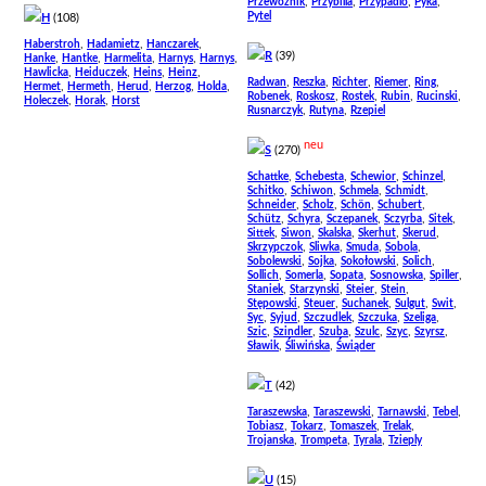
,
,
,
,
Przewoznik
Przybilla
Przypadlo
Pyka
Pytel
H
(108)
,
,
,
Haberstroh
Hadamietz
Hanczarek
R
(39)
,
,
,
,
,
Hanke
Hantke
Harmelita
Harnys
Harnys
,
,
,
,
Hawlicka
Heiduczek
Heins
Heinz
,
,
,
,
,
Radwan
Reszka
Richter
Riemer
Ring
,
,
,
,
,
Hermet
Hermeth
Herud
Herzog
Holda
,
,
,
,
,
Robenek
Roskosz
Rostek
Rubin
Rucinski
,
,
Holeczek
Horak
Horst
,
,
Rusnarczyk
Rutyna
Rzepiel
neu
S
(270)
,
,
,
,
Schattke
Schebesta
Schewior
Schinzel
,
,
,
,
Schitko
Schiwon
Schmela
Schmidt
,
,
,
,
Schneider
Scholz
Schön
Schubert
,
,
,
,
,
Schütz
Schyra
Sczepanek
Sczyrba
Sitek
,
,
,
,
,
Sittek
Siwon
Skalska
Skerhut
Skerud
,
,
,
,
Skrzypczok
Sliwka
Smuda
Sobola
,
,
,
,
Sobolewski
Sojka
Sokołowski
Solich
,
,
,
,
,
Sollich
Somerla
Sopata
Sosnowska
Spiller
,
,
,
,
Staniek
Starzynski
Steier
Stein
,
,
,
,
,
Stępowski
Steuer
Suchanek
Sulgut
Swit
,
,
,
,
,
Syc
Syjud
Szczudlek
Szczuka
Szeliga
,
,
,
,
,
,
Szic
Szindler
Szuba
Szulc
Szyc
Szyrsz
,
,
Sławik
Śliwińska
Świąder
T
(42)
,
,
,
,
Taraszewska
Taraszewski
Tarnawski
Tebel
,
,
,
,
Tobiasz
Tokarz
Tomaszek
Trelak
,
,
,
Trojanska
Trompeta
Tyrala
Tzieply
U
(15)