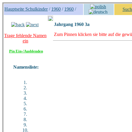
Hauptseite Schulkinder
/
1960
/
1960
/
Such
Jahrgang 1960 3a
Zum Pinnen klicken sie bitte auf die gewü
Trage fehlende Namen
ein
Pin Ein-/Ausblenden
Namensliste:
1.
2.
3.
4.
5.
6.
7.
8.
9.
10.