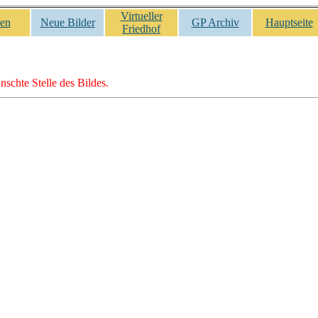
Virtueller
en
Neue Bilder
GP Archiv
Hauptseite
Friedhof
nschte Stelle des Bildes.