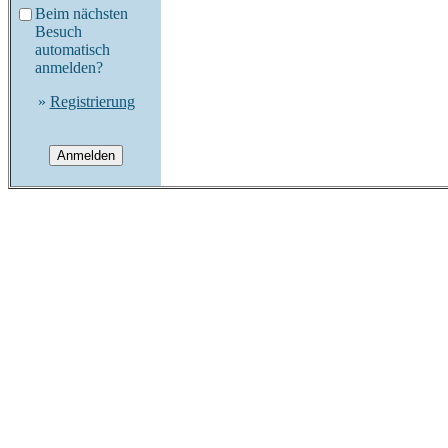
Beim nächsten
Besuch
automatisch
anmelden?
»
Registrierung