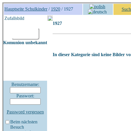
Hauptseite Schulkinder
/
1920
/ 1927
Such
Zufallsbild
1927
Komunion unbekannt
In dieser Kategorie sind keine Bilder v
Benutzername:
Passwort:
Password vergessen
Beim nächsten
Besuch